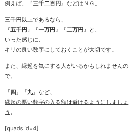
例えば、『
三千二百円
』などはＮＧ。
三千円以上であるなら、
『
五千円
』『
一万円
』『
二万円
』と、
いった感じに、
キリの良い数字にしておくことが大切です。
また、縁起を気にする人がいるかもしれませんの
で、
『
四
』『
九
』など、
縁起の悪い数字の入る額は避けるようにしましょ
う
。
[quads id=4]