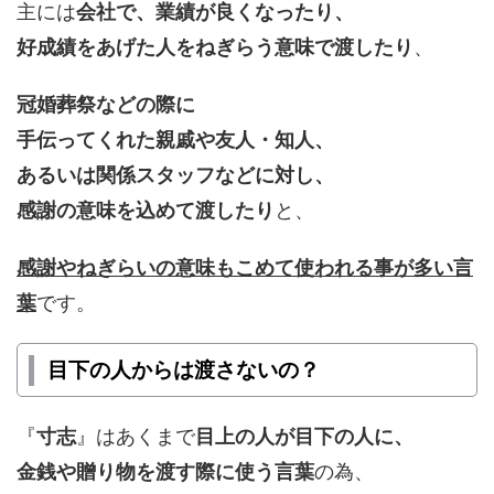
主には
会社で、業績が良くなったり、
好成績をあげた人をねぎらう意味で渡したり
、
冠婚葬祭などの際に
手伝ってくれた親戚や友人・知人、
あるいは関係スタッフなどに対し、
感謝の意味を込めて渡したり
と、
感謝やねぎらいの意味もこめて使われる事が多い言
葉
です。
目下の人からは渡さないの？
『
寸志
』はあくまで
目上の人が目下の人に、
金銭や贈り物を渡す際に使う言葉
の為、