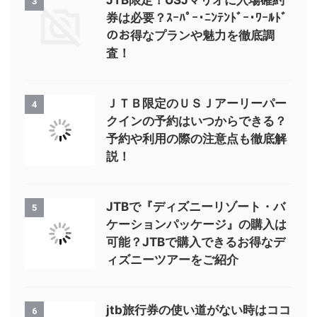
JTB限定！USJマリオに入場確約
3
券は必要？ｽｰﾊﾟｰ･ﾆﾝﾃﾝﾄﾞｰ･ﾜｰﾙﾄﾞ
のお得なプランや魅力を徹底調
査！
ＪＴＢ限定のＵＳＪアーリーパー
4
クインの予約はいつからできる？
予約や利用の際の注意点も徹底解
説！
JTBで『ディズニーリゾート・バ
5
ケーションパッケージ』の購入は
可能？JTBで購入できるお得なデ
ィズニーツアーをご紹介
jtb旅行券の使い道がない時はココ
6