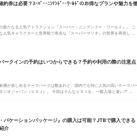
約券は必要？ｽｰﾊﾟｰ･ﾆﾝﾃﾝﾄﾞｰ･ﾜｰﾙﾄﾞのお得なプランや魅力を
の新たなる人気アトラクション『スーパー・ニンテンドー・ワールド』。 ご
人気キャラクターと世界観で有名な『スーパーマリオ』の世界を再現し ...
パークインの予約はいつからできる？予約や利用の際の注意点
齢層が楽しめるテーマパークは数あれど、国内でも特に人気の高いテーマパ
ジオジャパン（ＵＳＪ）。 今回はそんなＵＳＪを、一般入場と違いア ...
ト・バケーションパッケージ』の購入は可能？JTBで購入できる
紹介