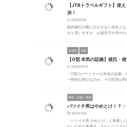
【JTBトラベルギフト】使
決！
2024/5/9
国内旅行の際に欠かせない存在とな
かと思いますが、お誕生日や何かのお
血液型
恋愛
【O型 本気の証拠】彼氏・
2024/3/14
「O型のパートナーが本気の証拠」
一時的な関心なのか、その区別は時に
婚活・結婚・再婚
バツイチ男はやめとけ！？：
2024/3/6
「バツイチ男 やめとけ」と検索し
ないための考慮点、さらにはクズとい