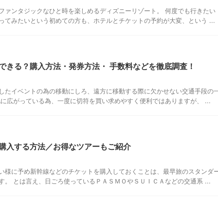
ファンタジックなひと時を楽しめるディズニーリゾート。 何度でも行きたい
てみたいという初めての方も、ホテルとチケットの予約が大変、という ...
できる？購入方法・発券方法・ 手数料などを徹底調査！
したイベントの為の移動にしろ、遠方に移動する際に欠かせない交通手段の
に広がっている為、一度に切符を買い求めやすく便利ではありますが、 ...
購入する方法／お得なツアーもご紹介
い様に予め新幹線などのチケットを購入しておくことは、最早旅のスタンダ
。 とは言え、日ごろ使っているＰＡＳＭＯやＳＵＩＣＡなどの交通系 ...