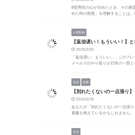
B型男性の心が冷めたとき、その態
めた時の態度」を理解することは、彼
人間関係
【返信遅い！もういい！】と
2024/2/20
「返信遅い、もういい...」このフ
メールでのやり取りが日常の一部とな
失恋
恋愛
【別れたくないの一点張り】
2024/2/18
あなたが「別れたくないの一点張り
葛藤を抱えているかもしれません。 
生活