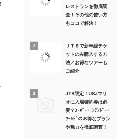
徹
レストランを徹底調
査！その他の使い方
もココで解決！
ＪＴＢで新幹線チケ
2
ットのみ購入する方
法／お得なツアーも
ご紹介
ー
JTB限定！USJマリ
3
オに入場確約券は必
要？ｽｰﾊﾟｰ･ﾆﾝﾃﾝﾄﾞｰ･
ﾜｰﾙﾄﾞのお得なプラン
や魅力を徹底調査！