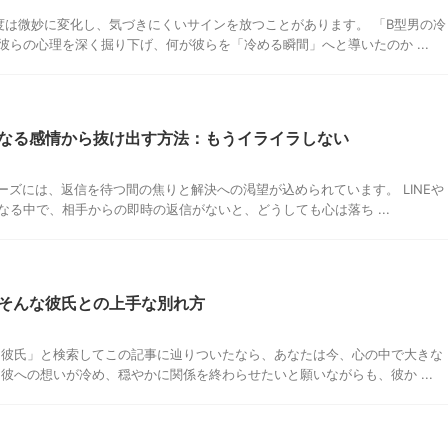
度は微妙に変化し、気づきにくいサインを放つことがあります。 「B型男の冷
らの心理を深く掘り下げ、何が彼らを「冷める瞬間」へと導いたのか ...
なる感情から抜け出す方法：もうイライラしない
レーズには、返信を待つ間の焦りと解決への渇望が込められています。 LINEや
る中で、相手からの即時の返信がないと、どうしても心は落ち ...
そんな彼氏との上手な別れ方
 彼氏」と検索してこの記事に辿りついたなら、あなたは今、心の中で大きな
彼への想いが冷め、穏やかに関係を終わらせたいと願いながらも、彼か ...