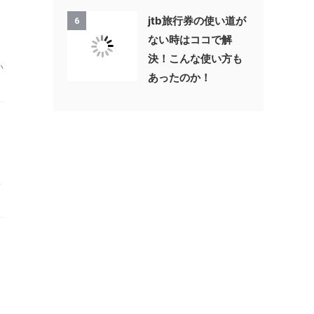
jtb旅行券の使い道が
6
ない時はココで解
決！こんな使い方も
い
あったのか！
る