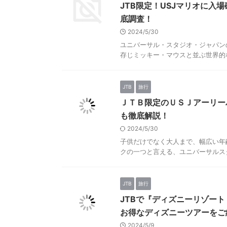
JTB限定！USJマリオに入場確
底調査！
2024/5/30
ユニバーサル・スタジオ・ジャパン
存じミッキー・マウスと並ぶ世界的な
JTB
旅行
ＪＴＢ限定のＵＳＪアーリー
も徹底解説！
2024/5/30
子供だけでなく大人まで、幅広い年
クの一つと言える、ユニバーサルスタ
JTB
旅行
JTBで『ディズニーリゾー
お得なディズニーツアーをご
2024/5/9