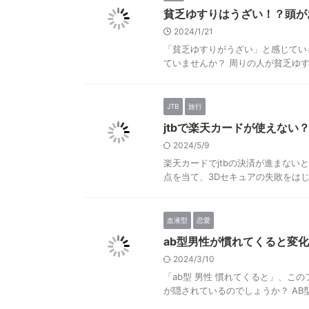
貧乏ゆすりはうざい！？頭が
2024/1/21
「貧乏ゆすりがうざい」と感じてい
ていませんか？ 周りの人が貧乏ゆす
JTB
旅行
jtbで楽天カードが使えない
2024/5/9
楽天カードでjtbの決済が進まないと
点を当て、3Dセキュアの失敗をはじ
血液型
恋愛
ab型男性が慣れてくると変
2024/3/10
「ab型 男性 慣れてくると」、
が隠されているのでしょうか？ AB