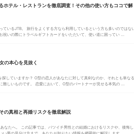
えるホテル・レストランを徹底調査！その他の使い方もココで解
っているJTB。 旅行をよくする方なら利用しているという方も多いのではな
祝いの際にトラベルギフトカードをいただいて、使い道に困ってい ...
彼女の本心を見抜く
を探していますか？ O型の恋人があなたに対して真剣なのか、それとも単な
難しいものです。 恋愛において、O型のパートナーが見せる本気の ...
その真相と再婚リスクを徹底解説
たあなたへ。 この記事では、バツイチ男性との結婚におけるリスクや、後悔し
い男の見分け方まで、あなたが知りたい情報を網羅的に解説します。 ...