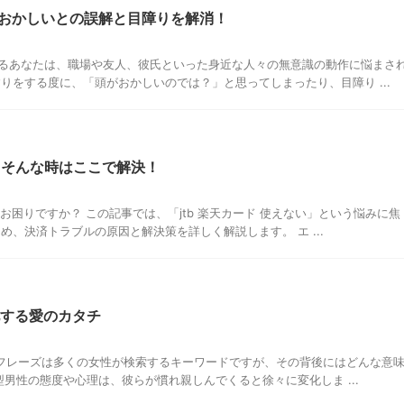
おかしいとの誤解と目障りを解消！
るあなたは、職場や友人、彼氏といった身近な人々の無意識の動作に悩まさ
りをする度に、「頭がおかしいのでは？」と思ってしまったり、目障り ...
？そんな時はここで解決！
お困りですか？ この記事では、「jtb 楽天カード 使えない」という悩みに焦
め、決済トラブルの原因と解決策を詳しく解説します。 エ ...
化する愛のカタチ
このフレーズは多くの女性が検索するキーワードですが、その背後にはどんな意
型男性の態度や心理は、彼らが慣れ親しんでくると徐々に変化しま ...