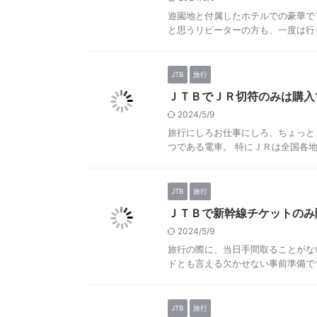
遊園地と付属したホテルでの豪華で
と思うリピーターの方も、一度は行っ
JTB
旅行
ＪＴＢでＪＲ切符のみは購入
2024/5/9
旅行にしろお仕事にしろ、ちょっと
つである電車。 特にＪＲは全国各地
JTB
旅行
ＪＴＢで新幹線チケットのみ
2024/5/9
旅行の際に、当日手間取ることがな
ドとも言える欠かせない事前準備です
JTB
旅行