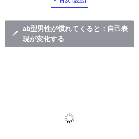
目次
[
表示
]
ab型男性が慣れてくると：自己表
現が変化する