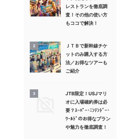
レストランを徹底調
査！その他の使い方
もココで解決！
ＪＴＢで新幹線チケ
2
ットのみ購入する方
法／お得なツアーも
ご紹介
JTB限定！USJマリ
3
オに入場確約券は必
要？ｽｰﾊﾟｰ･ﾆﾝﾃﾝﾄﾞｰ･
ﾜｰﾙﾄﾞのお得なプラン
や魅力を徹底調査！