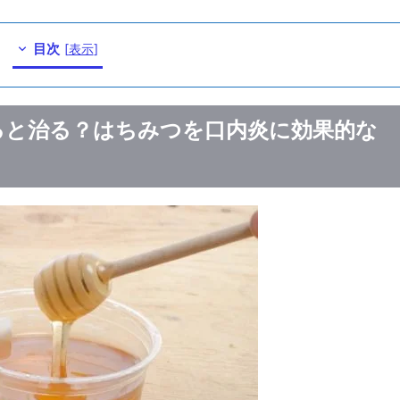
目次
[
表示
]
ると治る？はちみつを口内炎に効果的な