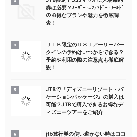
JTB限定！USJマリオに入場確約
3
券は必要？ｽｰﾊﾟｰ･ﾆﾝﾃﾝﾄﾞｰ･ﾜｰﾙﾄﾞ
のお得なプランや魅力を徹底調
査！
ＪＴＢ限定のＵＳＪアーリーパー
4
クインの予約はいつからできる？
予約や利用の際の注意点も徹底解
説！
JTBで『ディズニーリゾート・バ
5
ケーションパッケージ』の購入は
可能？JTBで購入できるお得なデ
ィズニーツアーをご紹介
jtb旅行券の使い道がない時はココ
6