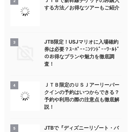
ＪＴＢで新幹線チケットのみ購入
2
する方法／お得なツアーもご紹介
JTB限定！USJマリオに入場確約
3
券は必要？ｽｰﾊﾟｰ･ﾆﾝﾃﾝﾄﾞｰ･ﾜｰﾙﾄﾞ
のお得なプランや魅力を徹底調
査！
ＪＴＢ限定のＵＳＪアーリーパー
4
クインの予約はいつからできる？
予約や利用の際の注意点も徹底解
説！
JTBで『ディズニーリゾート・バ
5